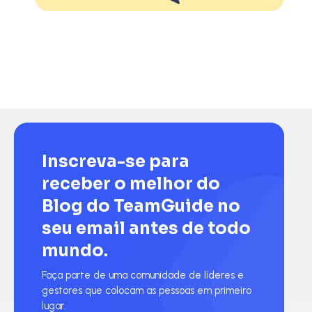
Inscreva-se para
receber o melhor do
Blog do TeamGuide no
seu email antes de todo
mundo.
Faça parte de uma comunidade de líderes e
gestores que colocam as pessoas em primeiro
lugar.