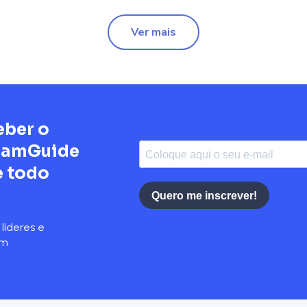
Ver mais
eber o
TeamGuide
e todo
Quero me inscrever!
líderes e
em