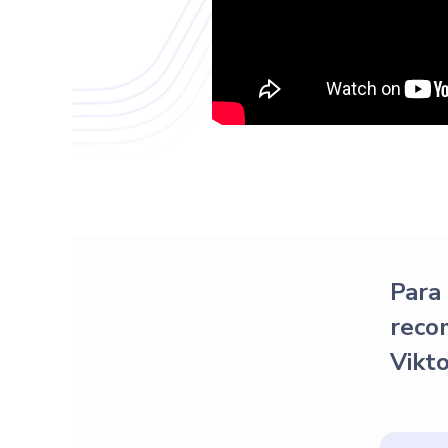
Para 
reco
Vikto