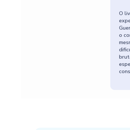
O li
expe
Guer
o co
mesm
difi
brut
espe
cons