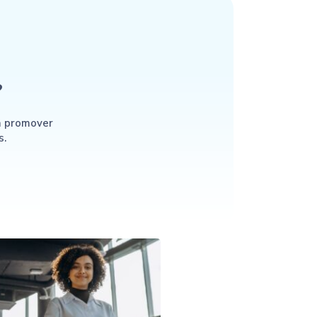
?
a promover
s.