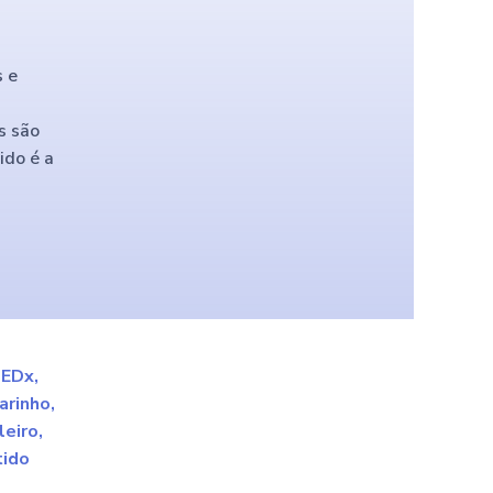
s e
s são
ido é a
TEDx,
arinho,
leiro,
tido