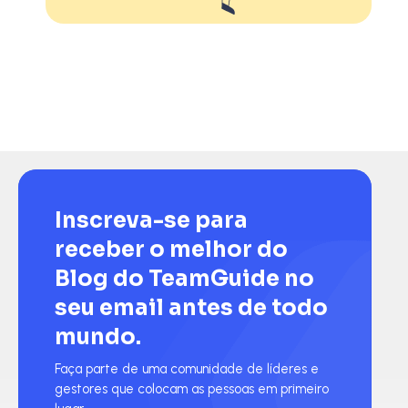
Inscreva-se para
receber o melhor do
Blog do TeamGuide no
seu email antes de todo
mundo.
Faça parte de uma comunidade de líderes e
gestores que colocam as pessoas em primeiro