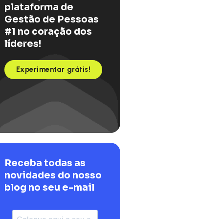
plataforma de
Gestão de Pessoas
#1 no coração dos
líderes!
Experimentar grátis!
Receba todas as
novidades do nosso
blog no seu e-mail