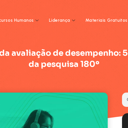
cursos Humanos
Liderança
Materiais Gratuitos
 da avaliação de desempenho: 5
da pesquisa 180º