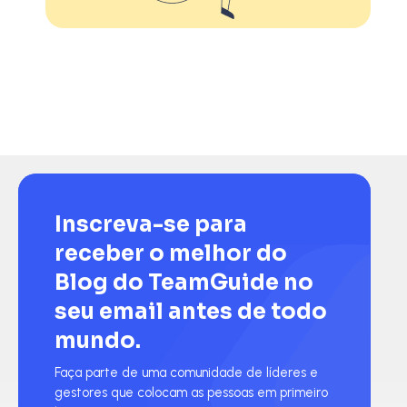
Inscreva-se para
receber o melhor do
Blog do TeamGuide no
seu email antes de todo
mundo.
Faça parte de uma comunidade de líderes e
gestores que colocam as pessoas em primeiro