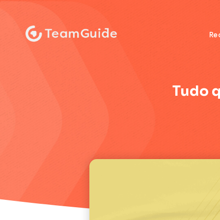
:
Re
Tudo q