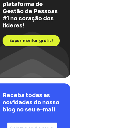
plataforma de
Gestão de Pessoas
#1 no coração dos
líderes!
Experimentar grátis!
Receba todas as
novidades do nosso
blog no seu e-mail