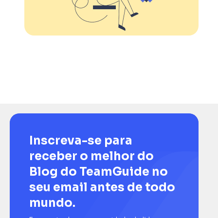
Inscreva-se para
receber o melhor do
Blog do TeamGuide no
seu email antes de todo
mundo.