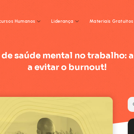
cursos Humanos
Liderança
Materiais Gratuitos
s de saúde mental no trabalho: 
a evitar o burnout!