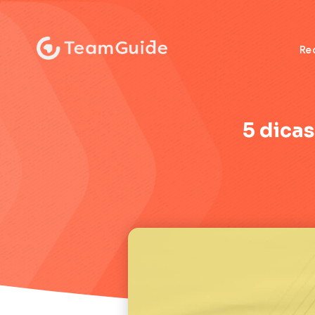
:
Re
5 dica