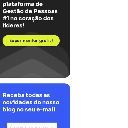
plataforma de
Gestão de Pessoas
#1 no coração dos
líderes!
Experimentar grátis!
Receba todas as
novidades do nosso
blog no seu e-mail