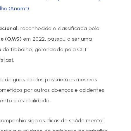
lho (Anamt).
cional,
reconhecida e classificada pela
de (OMS)
em 2022, passou a ser uma
 do trabalho, gerenciada pela CLT
stas).
nte diagnosticados possuem os mesmos
acometidos por outras doenças e acidentes
mento e estabilidade.
a companhia siga as dicas de saúde mental
erto a qualidade do ambiente de trabalho.